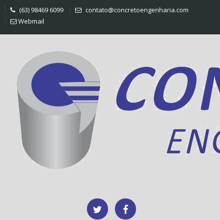
(63) 98469 6099
contato@concretoengenharia.com
Webmail